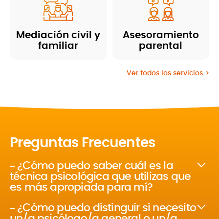
Mediación civil y
Asesoramiento
familiar
parental
Ver todos los servicios
Preguntas Frecuentes
¿Cómo puedo saber cuál es la
técnica psicológica que utilizas que
es más apropiada para mí?
¿Cómo puedo distinguir si necesito
un/a psicólogo/a general o un/a