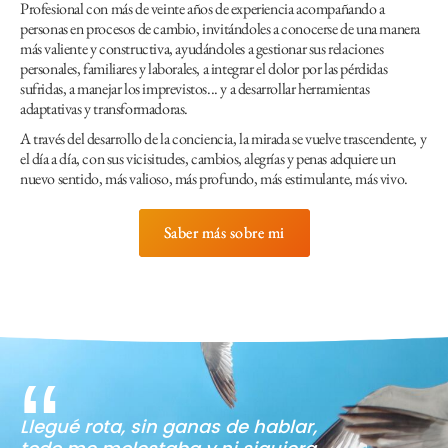
Profesional con más de veinte años de experiencia acompañando a
personas en procesos de cambio, invitándoles a conocerse de una manera
más valiente y constructiva, ayudándoles a gestionar sus relaciones
personales, familiares y laborales, a integrar el dolor por las pérdidas
sufridas, a manejar los imprevistos... y a desarrollar herramientas
adaptativas y transformadoras.
A través del desarrollo de la conciencia, la mirada se vuelve trascendente, y
el día a día, con sus vicisitudes, cambios, alegrías y penas adquiere un
nuevo sentido, más valioso, más profundo, más estimulante, más vivo.
Saber más sobre mi
Llegué rota, sin ganas de hablar,
No estás sola, esto lo vamos a
La mejor profesional con la que
Yo llegué a Paula por un un
Después de casi tres años con
Desde hace 10 años sus manos
Es una gran profesional. Llevo
Un antes y un después en mi
Extraordinaria profesional,
Magnífica profesional en todas
Paula me dio luz en un
Cuando todo a tu alrededor se