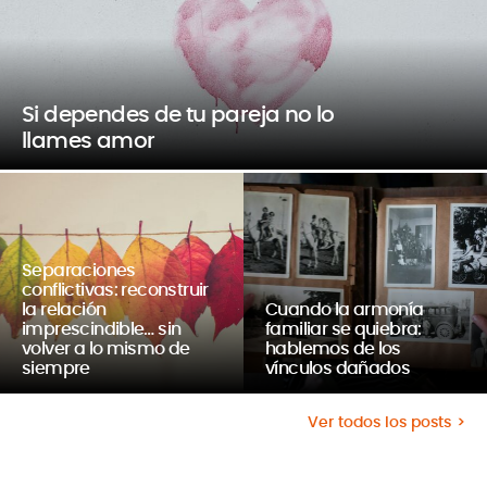
Si dependes de tu pareja no lo
llames amor
Separaciones
conflictivas: reconstruir
la relación
Cuando la armonía
imprescindible… sin
familiar se quiebra:
volver a lo mismo de
hablemos de los
siempre
vínculos dañados
Ver todos los posts